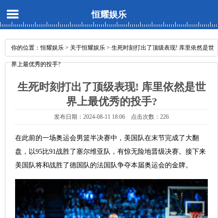
恒耀娱乐
你的位置：
恒耀娱乐
>
关于恒耀娱乐
> 生死时刻打出了顶级表现! 库里依然是世
界上最优秀的投手?
生死时刻打出了顶级表现! 库里依然是世
界上最优秀的投手?
发布日期：2024-08-11 18:06 点击次数：226
在此前的一场奥运会男篮半决赛中，美国队在末节完成了大翻
盘，以95比91战胜了塞尔维亚队，有惊无险地晋级决赛。接下来
美国队将和战胜了德国队的法国队争夺本届奥运会的金牌。